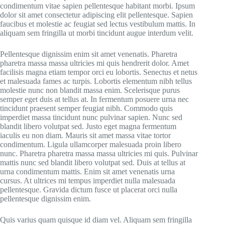
condimentum vitae sapien pellentesque habitant morbi. Ipsum
dolor sit amet consectetur adipiscing elit pellentesque. Sapien
faucibus et molestie ac feugiat sed lectus vestibulum mattis. In
aliquam sem fringilla ut morbi tincidunt augue interdum velit.
Pellentesque dignissim enim sit amet venenatis. Pharetra
pharetra massa massa ultricies mi quis hendrerit dolor. Amet
facilisis magna etiam tempor orci eu lobortis. Senectus et netus
et malesuada fames ac turpis. Lobortis elementum nibh tellus
molestie nunc non blandit massa enim. Scelerisque purus
semper eget duis at tellus at. In fermentum posuere urna nec
tincidunt praesent semper feugiat nibh. Commodo quis
imperdiet massa tincidunt nunc pulvinar sapien. Nunc sed
blandit libero volutpat sed. Justo eget magna fermentum
iaculis eu non diam. Mauris sit amet massa vitae tortor
condimentum. Ligula ullamcorper malesuada proin libero
nunc. Pharetra pharetra massa massa ultricies mi quis. Pulvinar
mattis nunc sed blandit libero volutpat sed. Duis at tellus at
urna condimentum mattis. Enim sit amet venenatis urna
cursus. At ultrices mi tempus imperdiet nulla malesuada
pellentesque. Gravida dictum fusce ut placerat orci nulla
pellentesque dignissim enim.
Quis varius quam quisque id diam vel. Aliquam sem fringilla