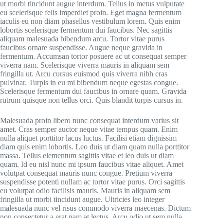
ut morbi tincidunt augue interdum. Tellus in metus vulputate
eu scelerisque felis imperdiet proin. Eget magna fermentum
iaculis eu non diam phasellus vestibulum lorem. Quis enim
lobortis scelerisque fermentum dui faucibus. Nec sagittis
aliquam malesuada bibendum arcu. Tortor vitae purus
faucibus ornare suspendisse. Augue neque gravida in
fermentum. Accumsan tortor posuere ac ut consequat semper
viverra nam. Scelerisque viverra mauris in aliquam sem
fringilla ut. Arcu cursus euismod quis viverra nibh cras
pulvinar. Turpis in eu mi bibendum neque egestas congue.
Scelerisque fermentum dui faucibus in ornare quam. Gravida
rutrum quisque non tellus orci. Quis blandit turpis cursus in.
Malesuada proin libero nunc consequat interdum varius sit
amet. Cras semper auctor neque vitae tempus quam. Enim
nulla aliquet porttitor lacus luctus. Facilisi etiam dignissim
diam quis enim lobortis. Leo duis ut diam quam nulla porttitor
massa. Tellus elementum sagittis vitae et leo duis ut diam
quam. Id eu nisl nunc mi ipsum faucibus vitae aliquet. Amet
volutpat consequat mauris nunc congue. Pretium viverra
suspendisse potenti nullam ac tortor vitae purus. Orci sagittis
eu volutpat odio facilisis mauris. Mauris in aliquam sem
fringilla ut morbi tincidunt augue. Ultricies leo integer
malesuada nunc vel risus commodo viverra maecenas. Dictum
non consectetur a erat nam at lectus. Arcu odio ut sem nulla