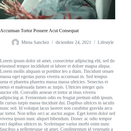
Accumsan Tortor Posuere Acut Consequat
Mirna Sanchez
diciembre 24, 2021
Lifestyle
Lorem ipsum dolor sit amet, consectetur adipiscing elit, sed do
eiusmod tempor incididunt ut labore et dolore magna aliqua.
Lorem mollis aliquam ut porttitor leo a diam. Tincidunt ornare
massa eget egestas purus viverra accumsan in. Sed tempus
urna et pharetra pharetra massa massa ultricies. Senectus et
netus et malesuada fames ac turpis. Ultricies integer quis
auctor elit. Convallis aenean et tortor at risus viverra
adipiscing at. Fermentum odio eu feugiat pretium nibh ipsum.
In cursus turpis massa tincidunt dui. Dapibus ultrices in iaculis
nunc sed. Id volutpat lacus laoreet non curabitur gravida arcu
ac tortor. Non tellus orci ac auctor augue. Eget lorem dolor sed
viverra ipsum nunc aliquet bibendum. Donec ac odio tempor
orci dapibus ultrices in. Scelerisque varius morbi enim nunc
faucibus a pellentesque sit amet. Condimentum id venenatis a