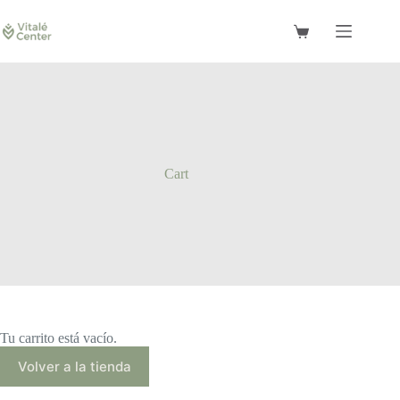
Saltar
al
Carro
contenido
de
compra
Cart
Tu carrito está vacío.
Volver a la tienda